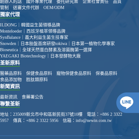
創辦人的話
國外專業代理
委托研究案
企業社會責任
品質
管制
送審文件代辦
OEM/ODM
獨家代理
ILDONG｜韓國益生菌領導品牌
Monteloeder｜西班牙植萃領導品牌
SynBalance｜義大利益生菌生技專家
Snowden｜日本胎盤首席研發
tokiwa｜日本第一植物化學專家
Bioseutica｜全球天然蛋白酵素及溶菌酶第一選擇
YAEGAKI Biotechnology｜日本發酵物大廠
荃新原料
醫藥品原料
保健食品原料
寵物保健食品原料
保養品原料
食品添加物
胜肽類原料
新聞資訊
最新資訊
食藥署公告
聯繫荃新
地址：
235009新北市中和區新民街37號10樓
電話：
+886 2 3322
5957
傳真：
+886 2 3322 5956
信箱：
info@newin.com.tw