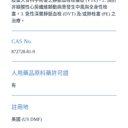
肢重大骨科手術後之靜脈血栓栓塞症 (VTE)。2. 預防
非瓣膜性心房纖維顫動病患發生中風與全身性栓
塞。3. 急性深層靜脈血栓 (DVT) 及/或肺栓塞 (PE) 之
治療。
CAS No.
872728-81-9
人用藥品原料藥許可證
有
註冊地
美國 (US DMF)