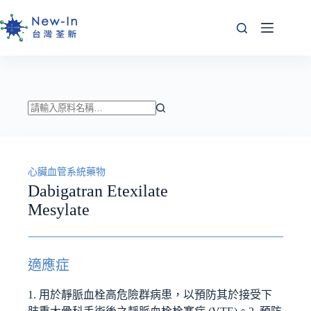
跳
至
主
要
內
容
找
不
到
心臟血管系統藥物
符
Dabigatran Etexilate
合
Mesylate
條
件
的
結
適應症
果
1. 用於靜脈血栓高危險群病患，以預防其於接受下