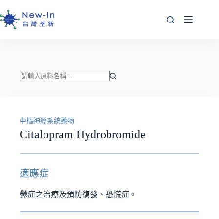
跳
至
主
要
內
容
找
不
到
中樞神經系統藥物
符
Citalopram Hydrobromide
合
條
件
的
適應症
結
果
鬱症之治療及預防復發、恐慌症。