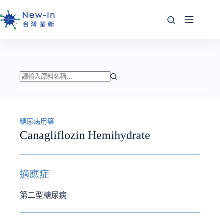
跳
至
主
要
內
容
找
不
到
糖尿病用藥
符
Canagliflozin Hemihydrate
合
條
件
的
適應症
結
果
第二型糖尿病