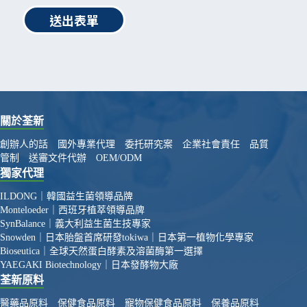
送出表單
關於荃新
創辦人的話
國外專業代理
委托研究案
企業社會責任
品質
管制
送審文件代辦
OEM/ODM
獨家代理
ILDONG｜韓國益生菌領導品牌
Monteloeder｜西班牙植萃領導品牌
SynBalance｜義大利益生菌生技專家
Snowden｜日本胎盤首席研發
tokiwa｜日本第一植物化學專家
Bioseutica｜全球天然蛋白酵素及溶菌酶第一選擇
YAEGAKI Biotechnology｜日本發酵物大廠
荃新原料
醫藥品原料
保健食品原料
寵物保健食品原料
保養品原料