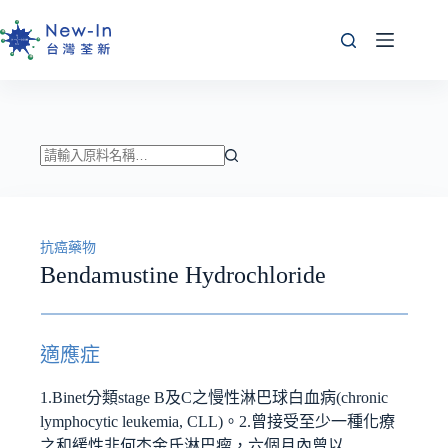
跳
至
主
要
內
容
找
不
到
抗癌藥物
符
Bendamustine Hydrochloride
合
條
件
的
適應症
結
果
1.Binet分類stage B及C之慢性淋巴球白血病(chronic
lymphocytic leukemia, CLL)。2.曾接受至少一種化療
之和緩性非何杰金氏淋巴瘤，六個月內曾以