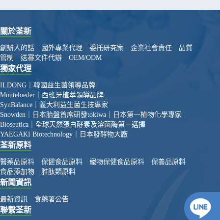
關於荃新
創辦人的話
國外專業代理
委托研究案
企業社會責任
品質
管制
送審文件代辦
OEM/ODM
獨家代理
ILDONG｜韓國益生菌領導品牌
Monteloeder｜西班牙植萃領導品牌
SynBalance｜義大利益生菌生技專家
Snowden｜日本胎盤首席研發
tokiwa｜日本第一植物化學專家
Bioseutica｜全球天然蛋白酵素及溶菌酶第一選擇
YAEGAKI Biotechnology｜日本發酵物大廠
荃新原料
醫藥品原料
保健食品原料
寵物保健食品原料
保養品原料
食品添加物
胜肽類原料
新聞資訊
最新資訊
食藥署公告
聯繫荃新