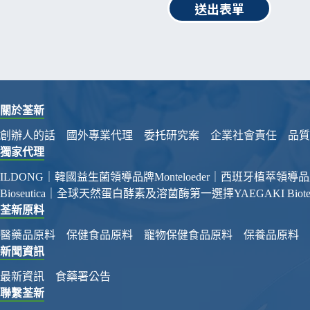
送出表單
關於荃新
創辦人的話
國外專業代理
委托研究案
企業社會責任
品質
獨家代理
ILDONG｜韓國益生菌領導品牌
Monteloeder｜西班牙植萃領導
Bioseutica｜全球天然蛋白酵素及溶菌酶第一選擇
YAEGAKI Bi
荃新原料
醫藥品原料
保健食品原料
寵物保健食品原料
保養品原料
新聞資訊
最新資訊
食藥署公告
聯繫荃新