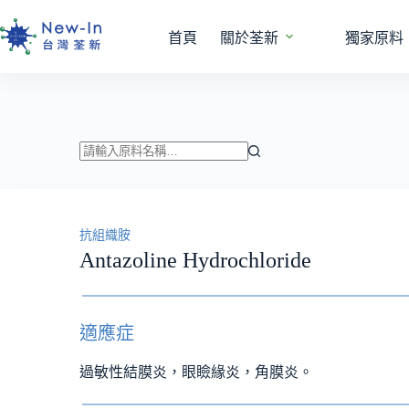
跳
至
首頁
關於荃新
獨家原料
主
要
內
容
找
不
到
抗組織胺
符
Antazoline Hydrochloride
合
條
件
的
適應症
結
果
過敏性結膜炎，眼瞼緣炎，角膜炎。