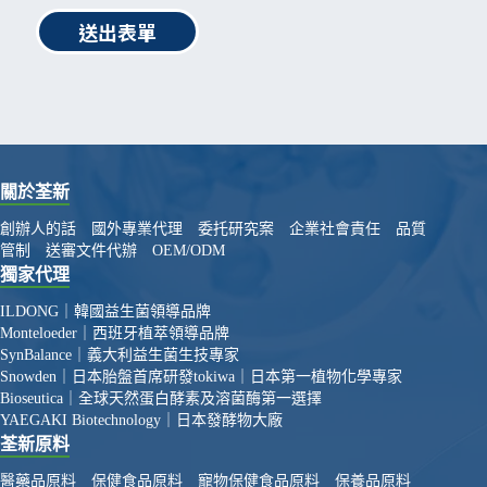
送出表單
關於荃新
創辦人的話
國外專業代理
委托研究案
企業社會責任
品質
管制
送審文件代辦
OEM/ODM
獨家代理
ILDONG｜韓國益生菌領導品牌
Monteloeder｜西班牙植萃領導品牌
SynBalance｜義大利益生菌生技專家
Snowden｜日本胎盤首席研發
tokiwa｜日本第一植物化學專家
Bioseutica｜全球天然蛋白酵素及溶菌酶第一選擇
YAEGAKI Biotechnology｜日本發酵物大廠
荃新原料
醫藥品原料
保健食品原料
寵物保健食品原料
保養品原料