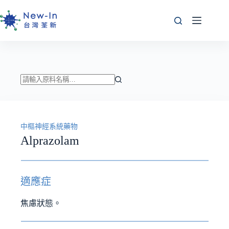
跳
至
主
要
內
容
找
不
到
中樞神經系統藥物
符
Alprazolam
合
條
件
的
適應症
結
果
焦慮狀態。