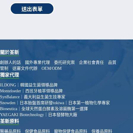
送出表單
關於荃新
創辦人的話
國外專業代理
委托研究案
企業社會責任
品質
管制
送審文件代辦
OEM/ODM
獨家代理
ILDONG｜韓國益生菌領導品牌
Monteloeder｜西班牙植萃領導品牌
SynBalance｜義大利益生菌生技專家
Snowden｜日本胎盤首席研發
tokiwa｜日本第一植物化學專家
Bioseutica｜全球天然蛋白酵素及溶菌酶第一選擇
YAEGAKI Biotechnology｜日本發酵物大廠
荃新原料
醫藥品原料
保健食品原料
寵物保健食品原料
保養品原料