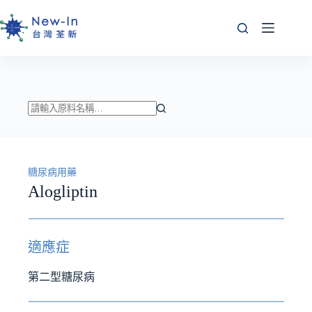
跳
至
主
要
內
容
找
不
到
糖尿病用藥
符
Alogliptin
合
條
件
的
適應症
結
果
第二型糖尿病