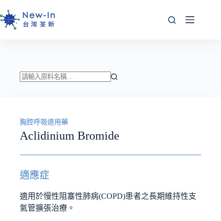
跳
至
主
要
內
容
找
不
到
胸腔呼吸道用藥
符
Aclidinium Bromide
合
條
件
的
適應症
結
果
適用於慢性阻塞性肺病(COPD)患者之長期維持性支
氣管擴張治療。