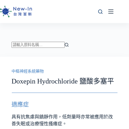
跳
至
主
要
內
容
找
不
到
中樞神經系統藥物
符
合
Doxepin Hydrochloride 鹽酸多塞平
條
件
的
適應症
結
果
具有抗焦慮與鎮靜作用，低劑量時亦常被應用於改
善失眠或治療慢性搔癢症。