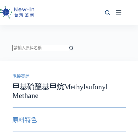
跳
至
主
要
內
容
找
不
到
毛髮亮麗
符
合
甲基硫醯基甲烷Methylsufonyl
條
Methane
件
的
結
原料特色
果