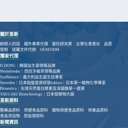
關於荃新
創辦人的話
國外專業代理
委托研究案
企業社會責任
品質
管制
送審文件代辦
OEM/ODM
獨家代理
ILDONG｜韓國益生菌領導品牌
Monteloeder｜西班牙植萃領導品牌
SynBalance｜義大利益生菌生技專家
Snowden｜日本胎盤首席研發
tokiwa｜日本第一植物化學專家
Bioseutica｜全球天然蛋白酵素及溶菌酶第一選擇
YAEGAKI Biotechnology｜日本發酵物大廠
荃新原料
醫藥品原料
保健食品原料
寵物保健食品原料
保養品原料
食品添加物
胜肽類原料
新聞資訊