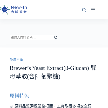
跳
至
主
要
內
容
找
不
到
免疫平衡
符
合
Brewer’s Yeast Extract(β-Glucan) 酵
條
母萃取(含β -葡聚糖)
件
的
結
果
原料特色
※ 原料品質通過嚴格把關，工廠取得多項安全認