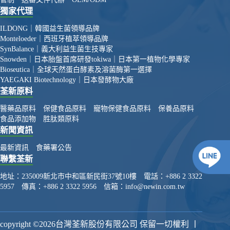
獨家代理
ILDONG｜韓國益生菌領導品牌
Monteloeder｜西班牙植萃領導品牌
SynBalance｜義大利益生菌生技專家
Snowden｜日本胎盤首席研發
tokiwa｜日本第一植物化學專家
Bioseutica｜全球天然蛋白酵素及溶菌酶第一選擇
YAEGAKI Biotechnology｜日本發酵物大廠
荃新原料
醫藥品原料
保健食品原料
寵物保健食品原料
保養品原料
食品添加物
胜肽類原料
新聞資訊
最新資訊
食藥署公告
聯繫荃新
地址：
235009新北市中和區新民街37號10樓
電話：
+886 2 3322
5957
傳真：
+886 2 3322 5956
信箱：
info@newin.com.tw
copyright ©2026台灣荃新股份有限公司 保留一切權利 丨