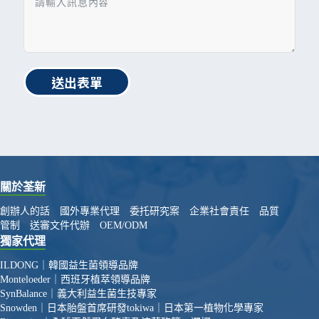
送出表單
關於荃新
創辦人的話
國外專業代理
委托研究案
企業社會責任
品質
管制
送審文件代辦
OEM/ODM
獨家代理
ILDONG｜韓國益生菌領導品牌
Monteloeder｜西班牙植萃領導品牌
SynBalance｜義大利益生菌生技專家
Snowden｜日本胎盤首席研發
tokiwa｜日本第一植物化學專家