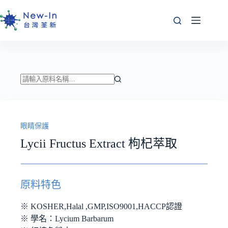
跳
至
主
要
內
容
找
不
到
眼睛保護
符
合
Lycii Fructus Extract 枸杞萃取
條
件
的
原料特色
結
果
※ KOSHER,Halal ,GMP,ISO9001,HACCP認證
※ 學名：Lycium Barbarum