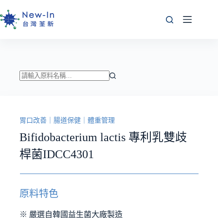
跳
至
主
要
內
容
找
不
到
胃口改善
｜
腸道保健
｜
體重管理
符
合
Bifidobacterium lactis 專利乳雙歧
條
桿菌IDCC4301
件
的
結
果
原料特色
※ 嚴選自韓國益生菌大廠製造