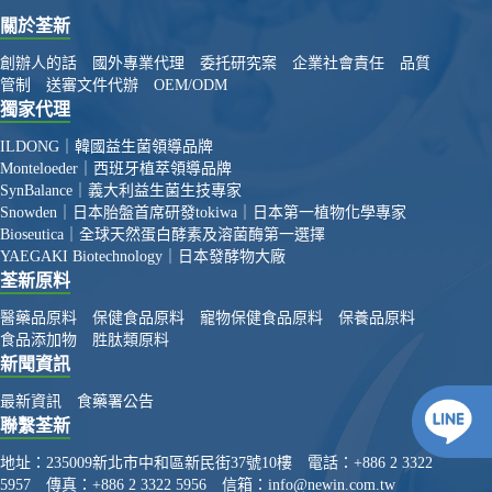
關於荃新
創辦人的話
國外專業代理
委托研究案
企業社會責任
品質
管制
送審文件代辦
OEM/ODM
獨家代理
ILDONG｜韓國益生菌領導品牌
Monteloeder｜西班牙植萃領導品牌
SynBalance｜義大利益生菌生技專家
Snowden｜日本胎盤首席研發
tokiwa｜日本第一植物化學專家
Bioseutica｜全球天然蛋白酵素及溶菌酶第一選擇
YAEGAKI Biotechnology｜日本發酵物大廠
荃新原料
醫藥品原料
保健食品原料
寵物保健食品原料
保養品原料
食品添加物
胜肽類原料
新聞資訊
最新資訊
食藥署公告
聯繫荃新
地址：
235009新北市中和區新民街37號10樓
電話：
+886 2 3322
5957
傳真：
+886 2 3322 5956
信箱：
info@newin.com.tw