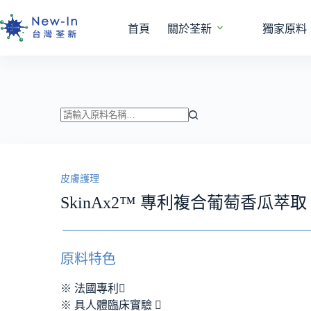
跳
至
首頁
關於荃新
獨家原料
主
要
內
容
找
不
到
皮膚護理
符
合
SkinAx2™ 專利複合葡萄香瓜萃取
條
件
的
原料特色
結
果
※ 法國專利
※ 具人體臨床實驗 