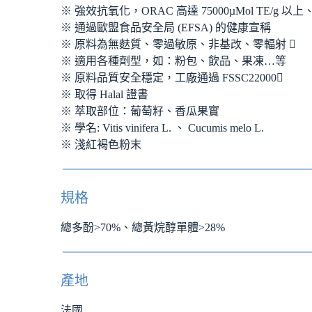
※ 強效抗氧化，ORAC 高達 75000µMol TE/g 以上、
※ 通過歐盟食品安全局 (EFSA) 的健康宣稱
※ 原料為無麩質、零過敏原、非基改、零輻射 
※ 適用各種劑型，如：粉包、飲品、果凍…等
※ 原料品質安全穩定，工廠通過 FSSC22000
※ 取得 Halal 證書
※ 萃取部位：葡萄籽、香瓜果實
※ 學名: Vitis vinifera L. 、 Cucumis melo L.
※ 淺紅褐色粉末
規格
總多酚>70%、總黃烷醇單體>28%
產地
法國