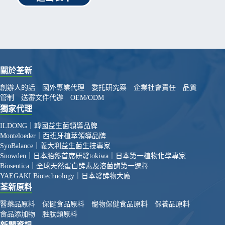
關於荃新
創辦人的話
國外專業代理
委托研究案
企業社會責任
品質
管制
送審文件代辦
OEM/ODM
獨家代理
ILDONG｜韓國益生菌領導品牌
Monteloeder｜西班牙植萃領導品牌
SynBalance｜義大利益生菌生技專家
Snowden｜日本胎盤首席研發
tokiwa｜日本第一植物化學專家
Bioseutica｜全球天然蛋白酵素及溶菌酶第一選擇
YAEGAKI Biotechnology｜日本發酵物大廠
荃新原料
醫藥品原料
保健食品原料
寵物保健食品原料
保養品原料
食品添加物
胜肽類原料