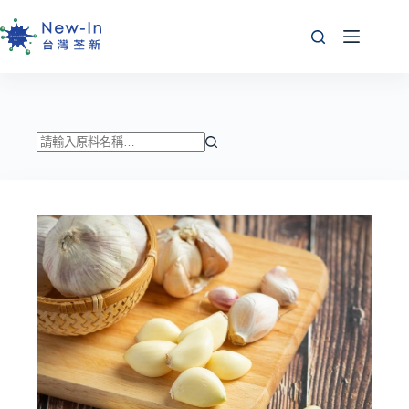
跳
至
主
要
內
容
找
不
到
符
合
條
件
的
結
果