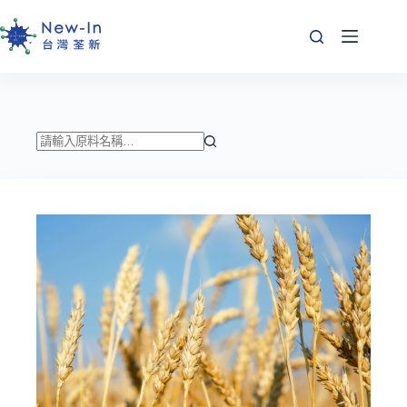
跳
至
主
要
內
容
找
不
到
符
合
條
件
的
結
果